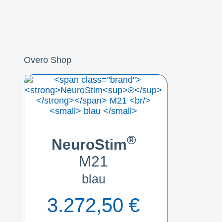
Overo Shop
®
NeuroStim
M21
blau
3.272,50
€