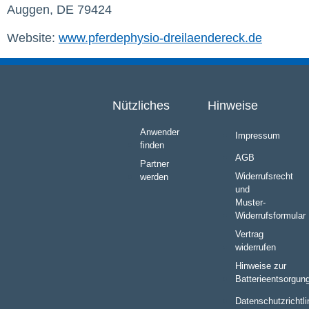
Auggen, DE 79424
Website:
www.pferdephysio-dreilaendereck.de
Nützliches
Hinweise
Anwender
Impressum
finden
AGB
Partner
Widerrufsrecht
werden
und
Muster-
Widerrufsformular
Vertrag
widerrufen
Hinweise zur
Batterieentsorgun
Datenschutzrichtli