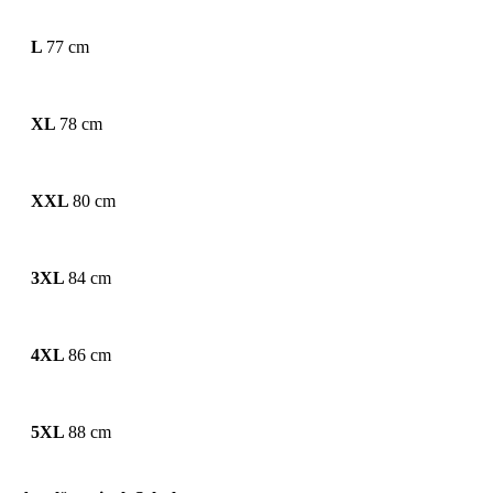
L
77 cm
XL
78 cm
XXL
80 cm
3XL
84 cm
4XL
86 cm
5XL
88 cm