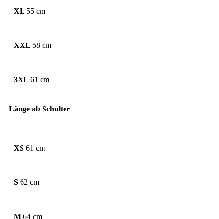
XL
55 cm
XXL
58 cm
3XL
61 cm
Länge ab Schulter
XS
61 cm
S
62 cm
M
64 cm