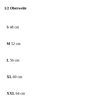
1/2 Oberweite
S
48 cm
M
52 cm
L
56 cm
XL
60 cm
XXL
64 cm