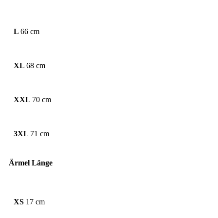
L
66 cm
XL
68 cm
XXL
70 cm
3XL
71 cm
Ärmel Länge
XS
17 cm