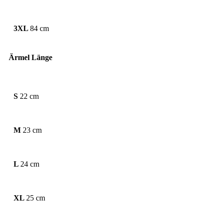
3XL
84 cm
Ärmel Länge
S
22 cm
M
23 cm
L
24 cm
XL
25 cm