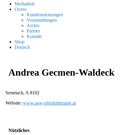
Mediathek
Overo
Kundenmeinungen
Veranstaltungen
Archiv
Partner
Kontakt
Shop
Deutsch
Andrea Gecmen-Waldeck
Semriach, A 8102
Website:
www.agw-pferdetherapie.at
Nützliches