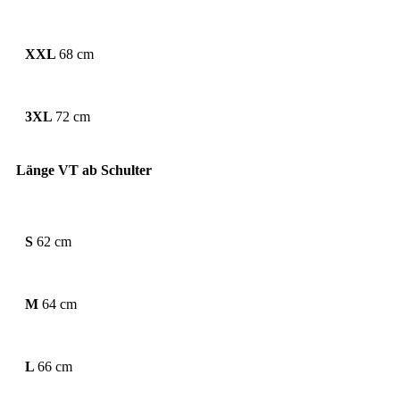
XXL
68 cm
3XL
72 cm
Länge VT ab Schulter
S
62 cm
M
64 cm
L
66 cm