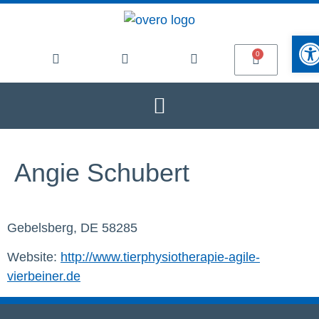
Werkze
Angie Schubert
Gebelsberg, DE 58285
Website:
http://www.tierphysiotherapie-agile-
vierbeiner.de