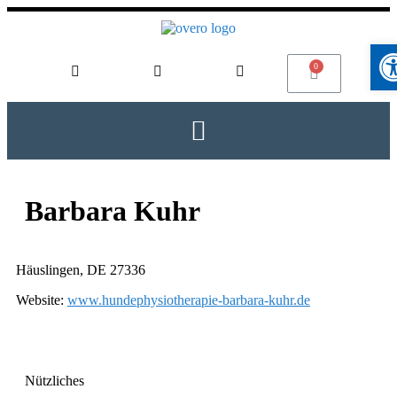
Werkz
Barbara Kuhr
Häuslingen, DE 27336
Website:
www.hundephysiotherapie-barbara-kuhr.de
Nützliches