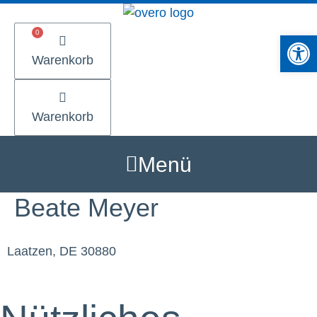
Zum
Inhalt
Werkzeugle
springen
Warenkorb
Warenkorb
Menü
Beate Meyer
Laatzen, DE 30880