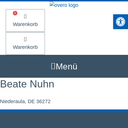
Zum
Inhalt
Werkzeugle
springen
Warenkorb
Warenkorb
Menü
Beate Nuhn
Niederaula, DE 36272