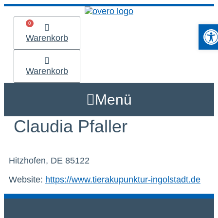
Zum
Inhalt
Werkzeu
springen
Warenkorb
Warenkorb
Menü
Claudia Pfaller
Hitzhofen, DE 85122
Website:
https://www.tierakupunktur-ingolstadt.de