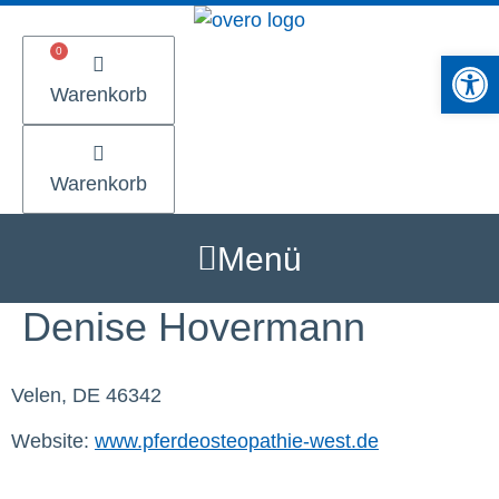
Zum
Inhalt
Werkzeugle
springen
Warenkorb
Warenkorb
Menü
Denise Hovermann
Velen, DE 46342
Website:
www.pferdeosteopathie-west.de