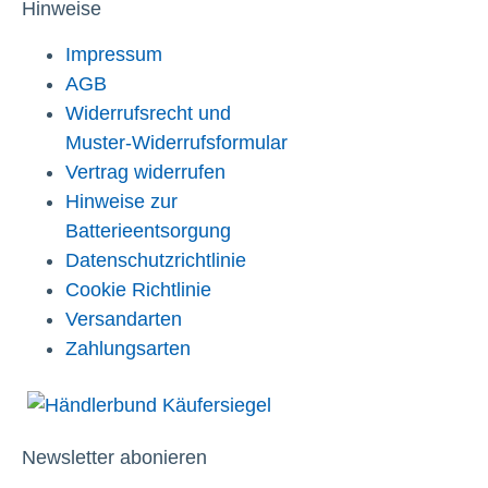
Hinweise
Impressum
AGB
Widerrufsrecht und
Muster-Widerrufsformular
Vertrag widerrufen
Hinweise zur
Batterieentsorgung
Datenschutzrichtlinie
Cookie Richtlinie
Versandarten
Zahlungsarten
Newsletter abonieren