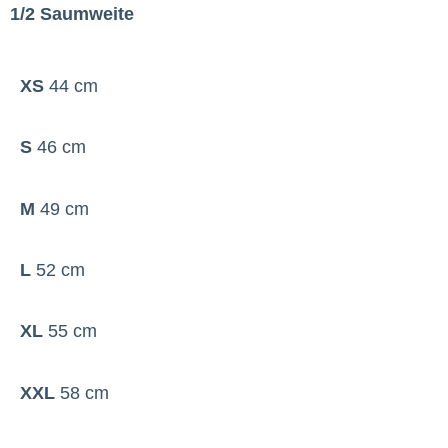
1/2 Saumweite
XS
44 cm
S
46 cm
M
49 cm
L
52 cm
XL
55 cm
XXL
58 cm