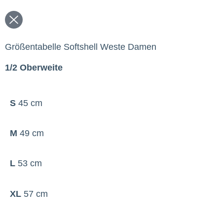
Größentabelle Softshell Weste Damen
1/2 Oberweite
S
45 cm
M
49 cm
L
53 cm
XL
57 cm