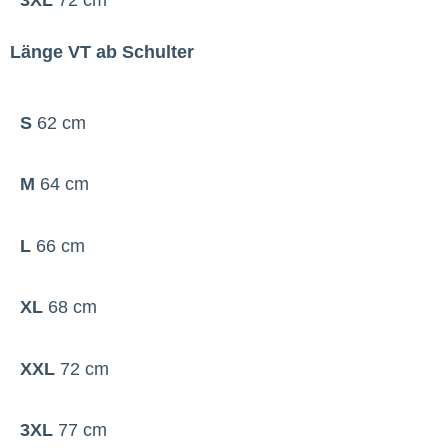
3XL
72 cm
Länge VT ab Schulter
S
62 cm
M
64 cm
L
66 cm
XL
68 cm
XXL
72 cm
3XL
77 cm