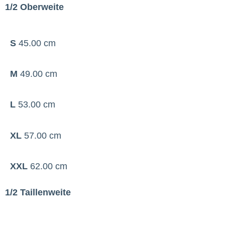
1/2 Oberweite
S
45.00 cm
M
49.00 cm
L
53.00 cm
XL
57.00 cm
XXL
62.00 cm
1/2 Taillenweite