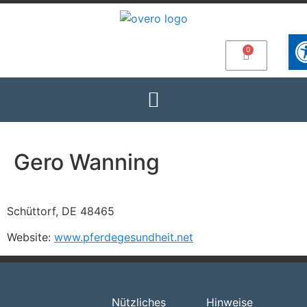
Wer
Gero Wanning
Schüttorf, DE 48465
Website:
www.pferdegesundheit.net
Nützliches
Hinweise