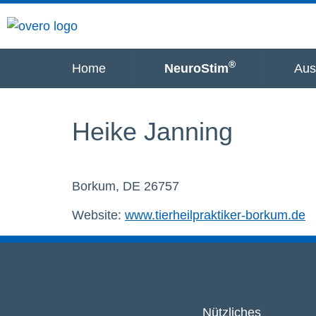
®
Home
NeuroStim
Aus
Heike Janning
Borkum, DE 26757
Website:
www.tierheilpraktiker-borkum.de
Nützliches