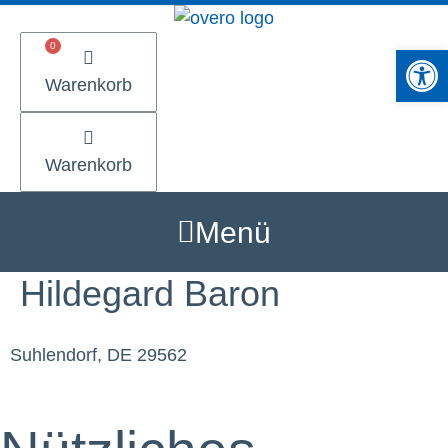
Zum
Inhalt
Werkzeugle
springen
Warenkorb
Warenkorb
Menü
Hildegard Baron
Suhlendorf, DE 29562