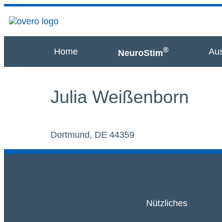
®
Home
Aus
NeuroStim
Julia Weißenborn
Dortmund, DE 44359
Nützliches