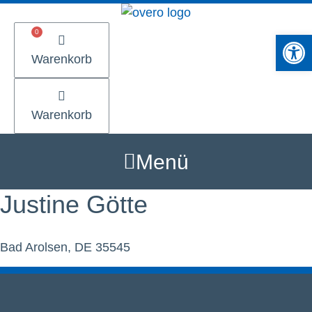
Zum
Inhalt
Werkzeugle
springen
Warenkorb
Warenkorb
Menü
Justine Götte
Bad Arolsen, DE 35545