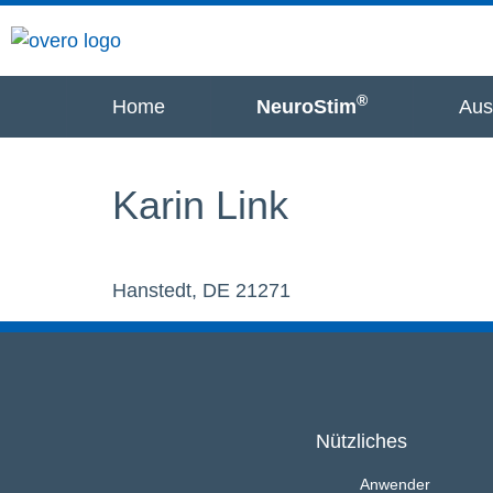
®
Home
NeuroStim
Aus
Karin Link
Hanstedt, DE 21271
Nützliches
Anwender