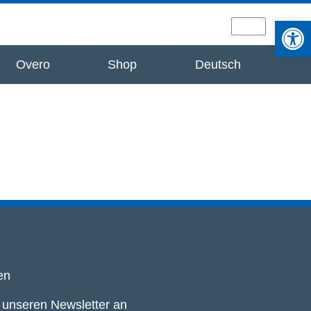
Werkzeugle
Overo
Shop
Deutsch
en
r unseren Newsletter an