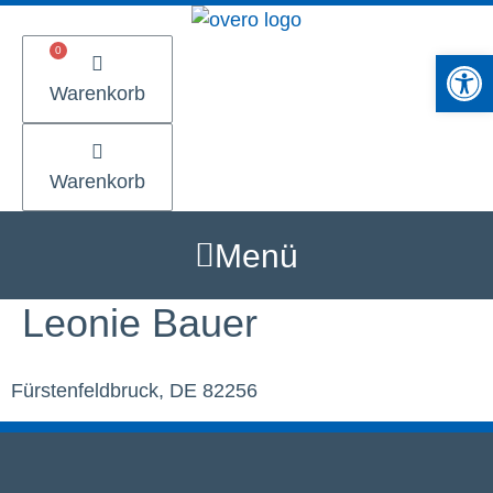
Zum
Inhalt
Werkzeugle
springen
Warenkorb
Warenkorb
Menü
Leonie Bauer
Fürstenfeldbruck, DE 82256