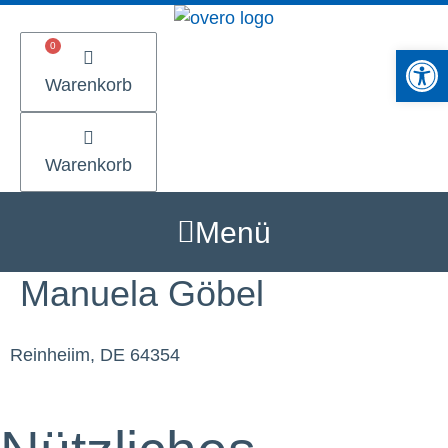
Zum
Inhalt
Werkzeugle
springen
Warenkorb
Warenkorb
Menü
Manuela Göbel
Reinheiim, DE 64354