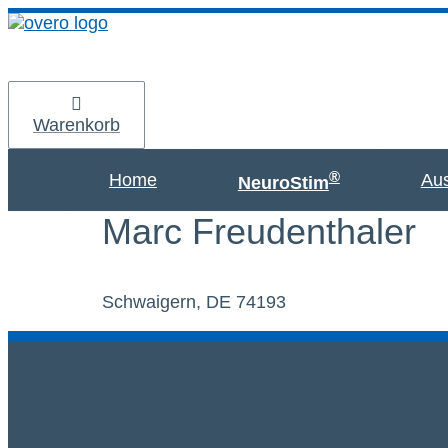
Zum
Inhalt
springen
Warenkorb
®
Home
Aus
NeuroStim
Marc Freudenthaler
Schwaigern, DE 74193