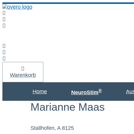
Zum
Inhalt
springen
Warenkorb
®
Home
Aus
NeuroStim
Marianne Maas
Stallhofen, A 8125