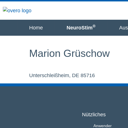
®
Home
NeuroStim
Aus
Marion Grüschow
Unterschleißheim, DE 85716
Nützliches
Anwender