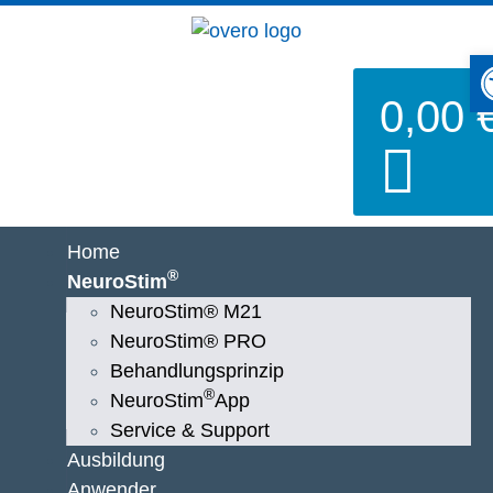
We
0,00
Home
®
NeuroStim
NeuroStim® M21
NeuroStim® PRO
Behandlungsprinzip
®
NeuroStim
App
Service & Support
Ausbildung
Anwender