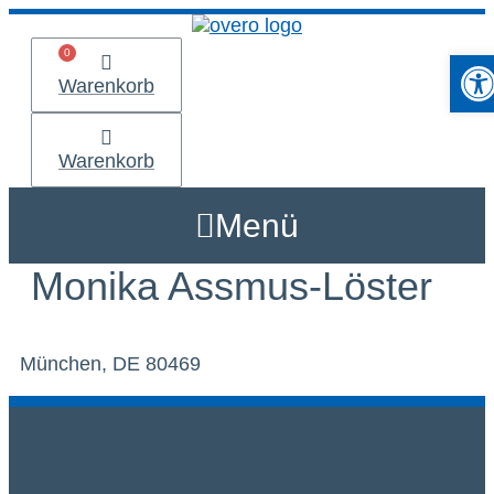
Zum
Inhalt
Werkzeu
springen
Warenkorb
Warenkorb
Menü
Monika Assmus-Löster
München, DE 80469