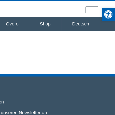
Werkzeugle
Overo
Shop
Deutsch
en
r unseren Newsletter an