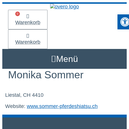
Zum
Inhalt
Werkzeu
springen
Warenkorb
Warenkorb
Menü
Monika Sommer
Liestal, CH 4410
Website:
www.sommer-pferdeshiatsu.ch