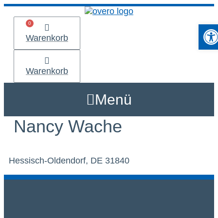
Zum
Inhalt
Werkzeu
springen
Warenkorb
Warenkorb
Menü
Nancy Wache
Hessisch-Oldendorf, DE 31840