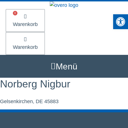
Zum
Inhalt
Werkzeugle
springen
Warenkorb
Warenkorb
Menü
Norberg Nigbur
Gelsenkirchen, DE 45883