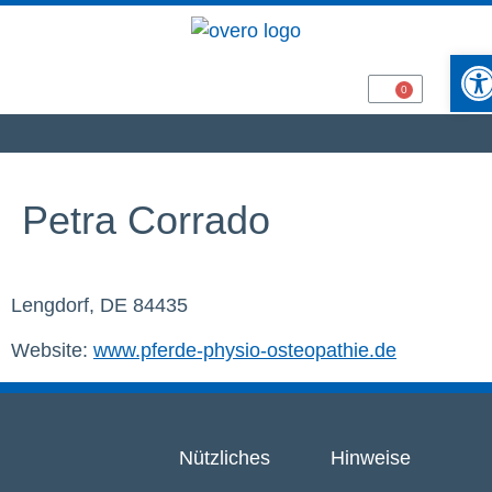
Werkze
Petra Corrado
Lengdorf, DE 84435
Website:
www.pferde-physio-osteopathie.de
Nützliches
Hinweise