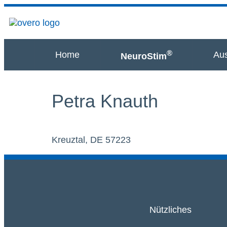
®
Home
Aus
NeuroStim
Petra Knauth
Kreuztal, DE 57223
Nützliches