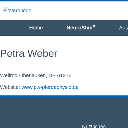
®
Home
NeuroStim
Aus
Petra Weber
Weilrod-Oberlauken, DE 61276
Website:
www.pw-pferdephysio.de
Nützliches