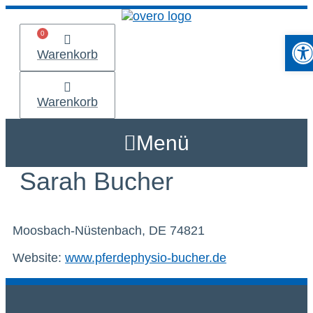
Zum
Inhalt
Werkzeu
springen
Warenkorb
Warenkorb
Menü
Sarah Bucher
Moosbach-Nüstenbach, DE 74821
Website:
www.pferdephysio-bucher.de