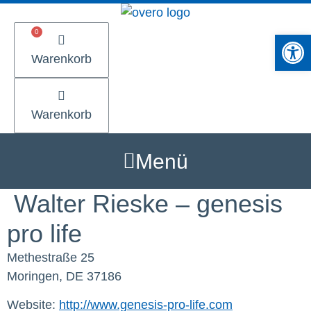
Zum
Inhalt
Werkzeugle
springen
Warenkorb
Warenkorb
Menü
Walter Rieske – genesis
pro life
Methestraße 25
Moringen, DE 37186
Website:
http://www.genesis-pro-life.com