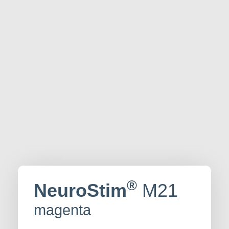
®
NeuroStim
M21
magenta