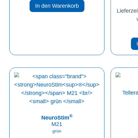
In den Warenkorb
Lieferzei
Teller
®
NeuroStim
M21
grün